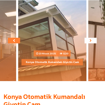
ÜRÜN
N
Z
B
I
Z
K
I
M
I
C
A
M
B
A
L
K
O
23 Nisan 2025
1220
Konya Otomatik Kumandalı Giyotin Cam
Konya Otomatik Kumandalı
Giyotin Cam