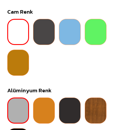
Cam Renk
Alüminyum Renk