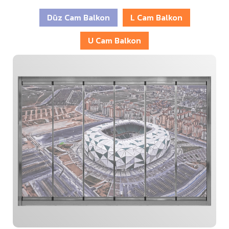
Düz Cam Balkon
L Cam Balkon
U Cam Balkon
ÜRÜN
N
Z
B
I
Z
K
I
M
I
C
A
M
B
A
L
K
O