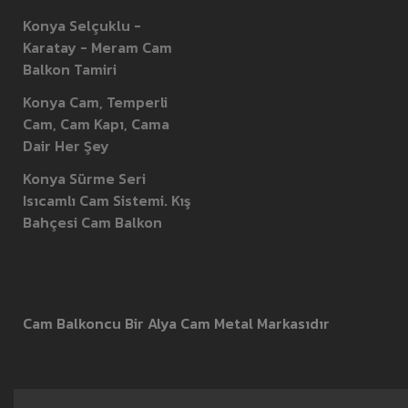
Konya Selçuklu -
Karatay - Meram Cam
Balkon Tamiri
Konya Cam, Temperli
Cam, Cam Kapı, Cama
Dair Her Şey
Konya Sürme Seri
Isıcamlı Cam Sistemi. Kış
Bahçesi Cam Balkon
Cam Balkoncu Bir Alya Cam Metal Markasıdır